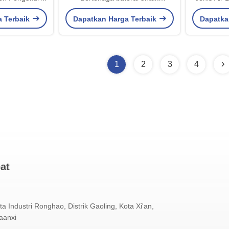
netik Industri
pengukuran yang andal
Meter
a Terbaik
Dapatkan Harga Terbaik
Dapatka
Electrom
1
2
3
4
at
ta Industri Ronghao, Distrik Gaoling, Kota Xi'an,
aanxi