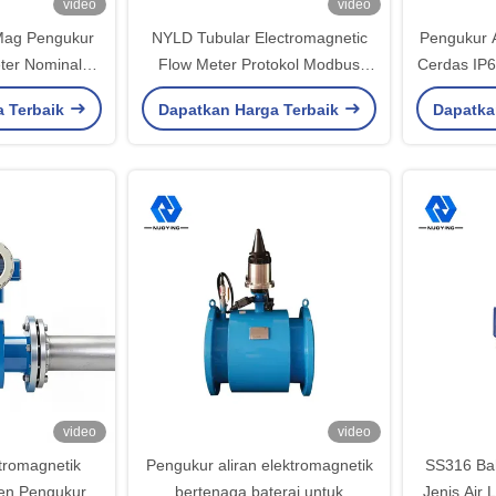
video
video
Mag Pengukur
NYLD Tubular Electromagnetic
Pengukur A
eter Nominal
Flow Meter Protokol Modbus
Cerdas IP6
gnetik
Keandalan Tinggi
a Terbaik
Dapatkan Harga Terbaik
Dapatka
video
video
tromagnetik
Pengukur aliran elektromagnetik
SS316 Bah
sen Pengukur
bertenaga baterai untuk
Jenis Air