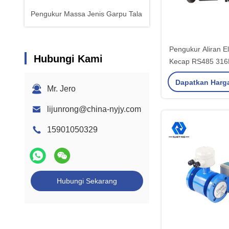
Pengukur Massa Jenis Garpu Tala
Pengukur Aliran E
Hubungi Kami
Kecap RS485 316L 
Elektroma
Dapatkan Harg
Mr. Jero
lijunrong@china-nyjy.com
15901050329
Hubungi Sekarang