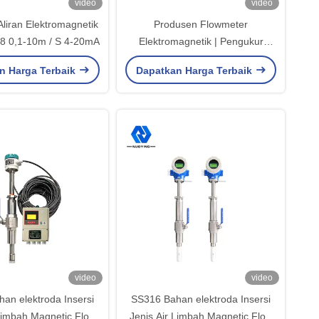
video
video
liran Elektromagnetik
Produsen Flowmeter
8 0,1-10m / S 4-20mA
Elektromagnetik | Pengukur
Aliran Magnetik Industri Khusus
n Harga Terbaik
Dapatkan Harga Terbaik
video
video
an elektroda Insersi
SS316 Bahan elektroda Insersi
 Limbah Magnetic Flow
Jenis Air Limbah Magnetic Flow