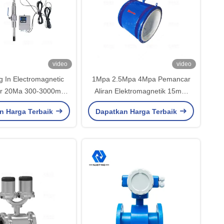
video
video
g In Electromagnetic
1Mpa 2.5Mpa 4Mpa Pemancar
er 20Ma 300-3000mm
Aliran Elektromagnetik 15mm
on Probe Flow Meter
Hingga 800mm
n Harga Terbaik
Dapatkan Harga Terbaik