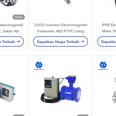
video
lektromagnetik
316SS Insertion Electromagnetic
IP68 El
Saklar Aliran
Flowmeter ABS PTFE Lining
Meter D
gnetik
IP67
Pen
a Terbaik
Dapatkan Harga Terbaik
Dapatka