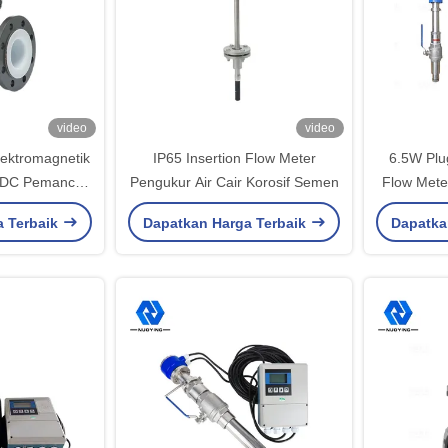
video
video
lektromagnetik
IP65 Insertion Flow Meter
6.5W Plu
VDC Pemancar
Pengukur Air Cair Korosif Semen
Flow Met
gnetik
Inserti
a Terbaik
Dapatkan Harga Terbaik
Dapatka