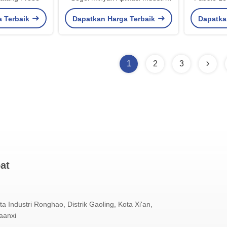
Anti Debu
de
a Terbaik
Dapatkan Harga Terbaik
Dapatka
1
2
3
at
ta Industri Ronghao, Distrik Gaoling, Kota Xi'an,
aanxi