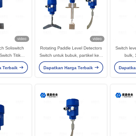
video
video
tch Soliswitch
Rotating Paddle Level Detectors
Switch lev
witch Titik
Switch untuk bubuk, partikel kecil
bulk,
eteksi
tingkat kontrol
Pertamba
a Terbaik
Dapatkan Harga Terbaik
Dapatka