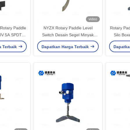
video
Rotary Paddle
NYZX Rotary Paddle Level
Rotary Pad
50V 5A SPDT
Switch Desain Segel Minyak
Silo Boxe
hread
Aluminium
a Terbaik
Dapatkan Harga Terbaik
Dapatka