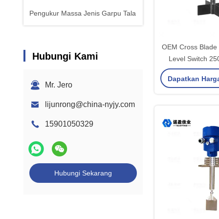
Pengukur Massa Jenis Garpu Tala
OEM Cross Blade 
Hubungi Kami
Level Switch 2
Flange T
Dapatkan Harg
Mr. Jero
lijunrong@china-nyjy.com
15901050329
Hubungi Sekarang