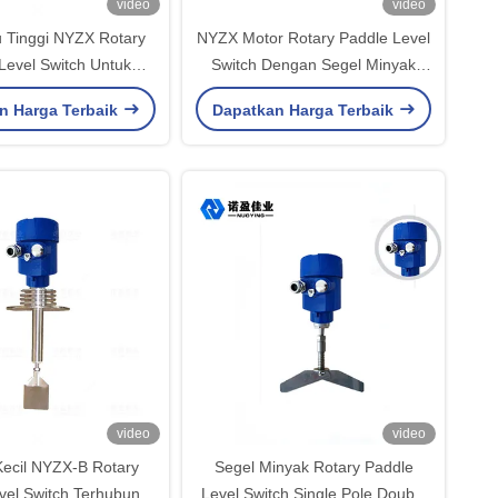
video
video
 Tinggi NYZX Rotary
NYZX Motor Rotary Paddle Level
Level Switch Untuk
Switch Dengan Segel Minyak
artikel Bubuk
24VDC / 220VAC
n Harga Terbaik
Dapatkan Harga Terbaik
video
video
 Kecil NYZX-B Rotary
Segel Minyak Rotary Paddle
vel Switch Terhubung
Level Switch Single Pole Double