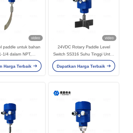
video
video
el paddle untuk bahan
24VDC Rotary Paddle Level
 1-1/4 dalam NPT,
Switch SS316 Suhu Tinggi Untuk
ngan & Penggunaan
pertambangan, makanan dan
n Harga Terbaik
Dapatkan Harga Terbaik
Makanan
minuman, silo, dan hopper.