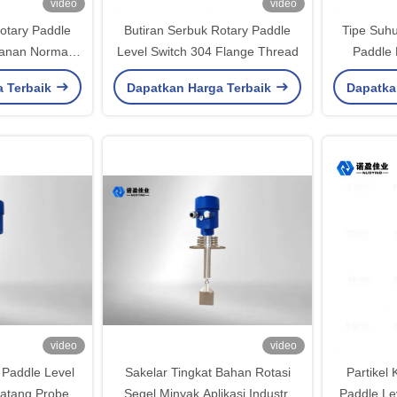
video
video
otary Paddle
Butiran Serbuk Rotary Paddle
Tipe Suhu
kanan Normal
Level Switch 304 Flange Thread
Paddle 
 Tinggi
P
a Terbaik
Dapatkan Harga Terbaik
Dapatka
video
video
 Paddle Level
Sakelar Tingkat Bahan Rotasi
Partikel
atang Probe
Segel Minyak Aplikasi Industri
Paddle Le