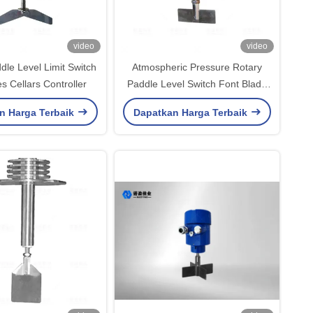
video
video
dle Level Limit Switch
Atmospheric Pressure Rotary
s Cellars Controller
Paddle Level Switch Font Blade
IP67
n Harga Terbaik
Dapatkan Harga Terbaik