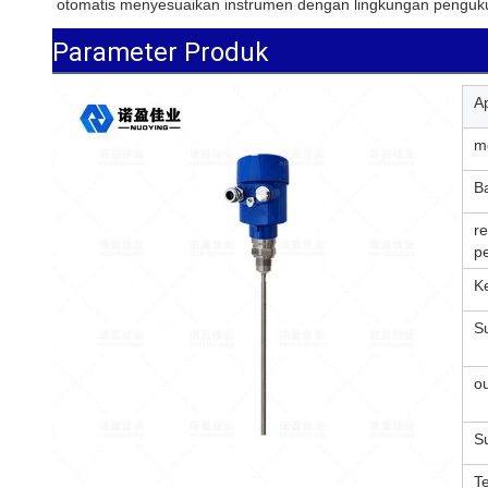
otomatis menyesuaikan instrumen dengan lingkungan penguku
Parameter Produk
Ap
m
B
r
p
K
S
ou
S
T