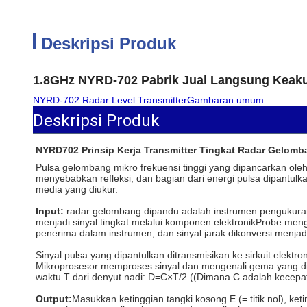
Deskripsi Produk
1.8GHz NYRD-702 Pabrik Jual Langsung Keaku
NYRD-702 Radar Level Transmitter
Gambaran umum
Deskripsi Produk
NYRD702 Prinsip Kerja Transmitter Tingkat Radar Gelom
Pulsa gelombang mikro frekuensi tinggi yang dipancarkan oleh
menyebabkan refleksi, dan bagian dari energi pulsa dipantulk
media yang diukur.
Input:
radar gelombang dipandu adalah instrumen pengukuran
menjadi sinyal tingkat melalui komponen elektronikProbe meng
penerima dalam instrumen, dan sinyal jarak dikonversi menjadi 
Sinyal pulsa yang dipantulkan ditransmisikan ke sirkuit elektr
Mikroprosesor memproses sinyal dan mengenali gema yang dih
waktu T dari denyut nadi: D=C×T/2 ((Dimana C adalah kecepata
Output:
Masukkan ketinggian tangki kosong E (= titik nol), k