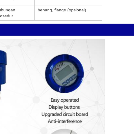
ubungan
benang, flange (opsional)
rosedur