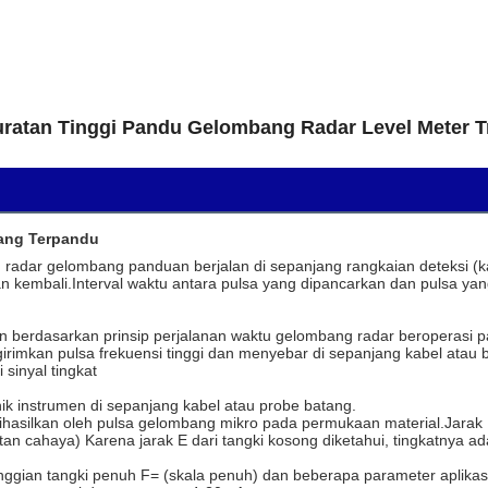
ratan Tinggi Pandu Gelombang Radar Level Meter T
bang Terpandu
 radar gelombang panduan berjalan di sepanjang rangkaian deteksi (ka
an kembali.Interval waktu antara pulsa yang dipancarkan dan pulsa ya
 berdasarkan prinsip perjalanan waktu gelombang radar beroperasi p
irimkan pulsa frekuensi tinggi dan menyebar di sepanjang kabel atau 
sinyal tingkat
onik instrumen di sepanjang kabel atau probe batang.
asilkan oleh pulsa gelombang mikro pada permukaan material.Jarak D
n cahaya) Karena jarak E dari tangki kosong diketahui, tingkatnya a
etinggian tangki penuh F= (skala penuh) dan beberapa parameter aplika