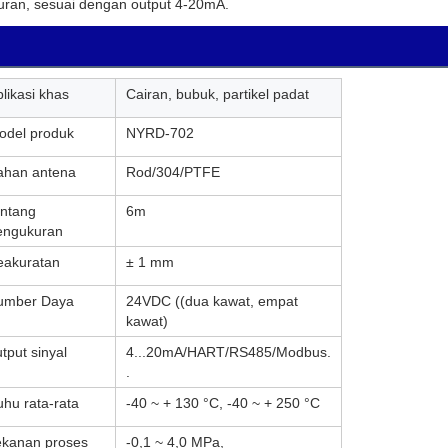
ran, sesuai dengan output 4-20mA.
likasi khas
Cairan, bubuk, partikel padat
odel produk
NYRD-702
ahan antena
Rod/304/PTFE
entang
6m
engukuran
eakuratan
± 1 mm
umber Daya
24VDC ((dua kawat, empat
kawat)
tput sinyal
4...20mA/HART/RS485/Modbus.
.
uhu rata-rata
-40 ~ + 130 °C, -40 ~ + 250 °C
ekanan proses
-0,1 ~ 4,0 MPa,