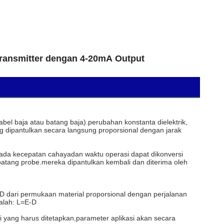
ransmitter dengan 4-20mA Output
bel baja atau batang baja).perubahan konstanta dielektrik,
ng dipantulkan secara langsung proporsional dengan jarak
ada kecepatan cahayadan waktu operasi dapat dikonversi
batang probe.mereka dipantulkan kembali dan diterima oleh
 dari permukaan material proporsional dengan perjalanan
dalah: L=E-D
si yang harus ditetapkan,parameter aplikasi akan secara