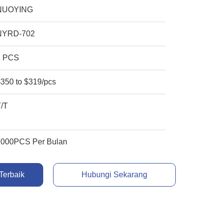
NUOYING
NYRD-702
1 PCS
$350 to $319/pcs
T/T
1000PCS Per Bulan
Terbaik
Hubungi Sekarang