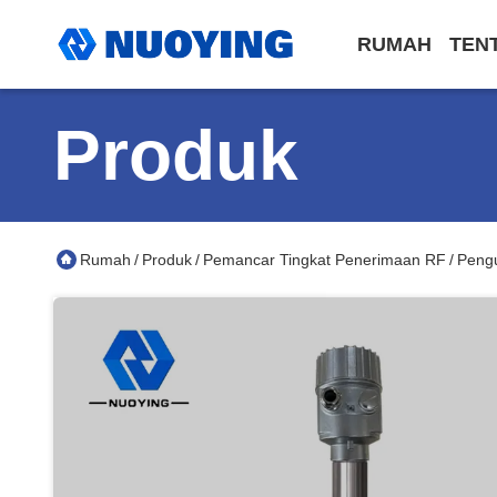
RUMAH
TEN
Produk
Rumah
Produk
Pemancar Tingkat Penerimaan RF
Pengu
/
/
/