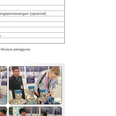
lange
pemasangan (opsional)
...
n khusus pengguna.