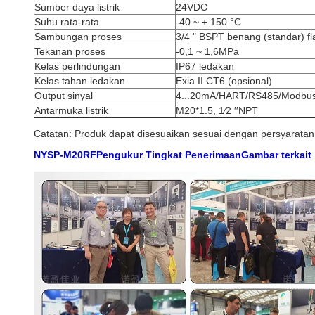
Sumber daya listrik
24VDC
Suhu rata-rata
-40 ~ + 150 °C
Sambungan proses
3/4 " BSPT benang (standar) f
Tekanan proses
-0,1 ~ 1,6MPa
Kelas perlindungan
IP67 ledakan
Kelas tahan ledakan
Exia II CT6 (opsional)
Output sinyal
4...20mA/HART/RS485/Modbus
Antarmuka listrik
M20*1.5, 1⁄2 ′′NPT
Catatan: Produk dapat disesuaikan sesuai dengan persyarata
NYSP-M20
RF
Pengukur Tingkat Penerimaan
Gambar terkait