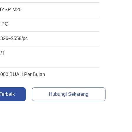
NYSP-M20
1 PC
$326~$558/pc
T/T
1000 BUAH Per Bulan
Terbaik
Hubungi Sekarang