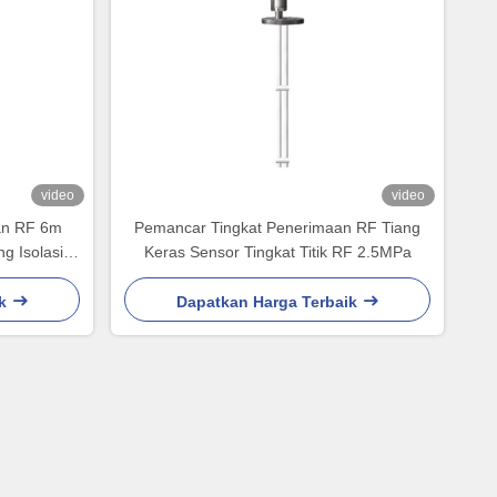
video
video
an RF 6m
Pemancar Tingkat Penerimaan RF Tiang
g Isolasi
Keras Sensor Tingkat Titik RF 2.5MPa
k
Dapatkan Harga Terbaik