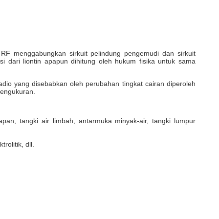
s RF menggabungkan sirkuit pelindung pengemudi dan sirkuit
nsi dari liontin apapun dihitung oleh hukum fisika untuk sama
radio yang disebabkan oleh perubahan tingkat cairan diperoleh
pengukuran.
an, tangki air limbah, antarmuka minyak-air, tangki lumpur
olitik, dll.