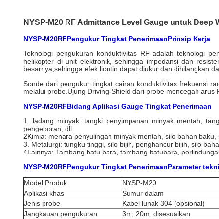
NYSP-M20 RF Admittance Level Gauge untuk Deep We
NYSP-M20
RF
Pengukur Tingkat Penerimaan
Prinsip Kerja
Teknologi pengukuran konduktivitas RF adalah teknologi pe
helikopter di unit elektronik, sehingga impedansi dan resist
besarnya,sehingga efek liontin dapat diukur dan dihilangkan dari
Sonde dari pengukur tingkat cairan konduktivitas frekuensi r
melalui probe.Ujung Driving-Shield dari probe mencegah arus
NYSP-M20
RF
Bidang Aplikasi Gauge Tingkat Penerimaan
1. ladang minyak: tangki penyimpanan minyak mentah, tangk
pengeboran, dll.
2Kimia: menara penyulingan minyak mentah, silo bahan baku, sil
3. Metalurgi: tungku tinggi, silo bijih, penghancur bijih, silo ba
4Lainnya: Tambang batu bara, tambang batubara, perlindungan
NYSP-M20
RF
Pengukur Tingkat Penerimaan
Parameter tekn
Model Produk
NYSP-M20
Aplikasi khas
Sumur dalam
Jenis probe
Kabel lunak 304 (opsional)
Jangkauan pengukuran
3m, 20m, disesuaikan