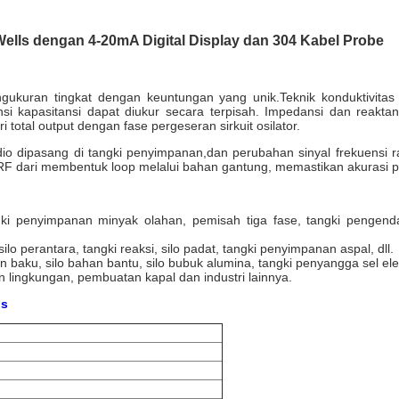
lls dengan 4-20mA Digital Display dan 304 Kabel Probe
ngukuran tingkat dengan keuntungan yang unik.Teknik konduktivita
ensi kapasitansi dapat diukur secara terpisah. Impedansi dan reakta
 total output dengan fase pergeseran sirkuit osilator.
adio dipasang di tangki penyimpanan,dan perubahan sinyal frekuensi 
 RF dari membentuk loop melalui bahan gantung, memastikan akurasi 
i penyimpanan minyak olahan, pemisah tiga fase, tangki pengendap
o perantara, tangki reaksi, silo padat, tangki penyimpanan aspal, dll.
han baku, silo bahan bantu, silo bubuk alumina, tangki penyangga sel elektr
 lingkungan, pembuatan kapal dan industri lainnya.
is