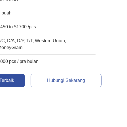
1 buah
450 to $1700 /pcs
/C, D/A, D/P, T/T, Western Union,
MoneyGram
000 pcs / pra bulan
Terbaik
Hubungi Sekarang