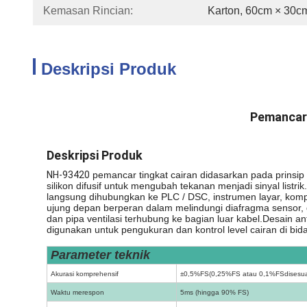
Kemasan Rincian:
Karton, 60cm × 30c
Deskripsi Produk
Pemancar 
Deskripsi Produk
NH-93420
pemancar tingkat cairan didasarkan pada prinsip 
silikon difusif untuk mengubah tekanan menjadi sinyal listri
langsung dihubungkan ke PLC / DSC, instrumen layar, komput
ujung depan berperan dalam melindungi diafragma sensor,
dan pipa ventilasi terhubung ke bagian luar kabel.Desain a
digunakan untuk pengukuran dan kontrol level cairan di bidan
Parameter teknik
Akurasi komprehensif
±
0,5%FS(0,25%FS atau 0,1%FS
disesu
Waktu merespon
5ms (hingga 90% FS)