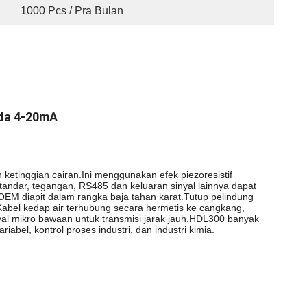
1000 Pcs / Pra Bulan
oda 4-20mA
 ketinggian cairan.Ini menggunakan efek piezoresistif
s standar, tegangan, RS485 dan keluaran sinyal lainnya dapat
k OEM diapit dalam rangka baja tahan karat.Tutup pelindung
abel kedap air terhubung secara hermetis ke cangkang,
inyal mikro bawaan untuk transmisi jarak jauh.HDL300 banyak
abel, kontrol proses industri, dan industri kimia.