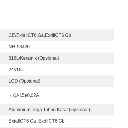
CE/ExiaⅡCT6 Ga,ExdⅡCT6 Gb
NH-93420
316L/Keramik (opsional)
24VDC
LCD (Opsional)
＜(U-15)/0,02A
Aluminium, Baja Tahan Karat (opsional)
ExiaⅡCT6 Ga ,ExdⅡCT6 Gb