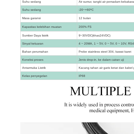
Suhu sedang
Air sumur, tangki air pemadam kebakaran,
Suhu sedang
-20~+60ºC
Masa garansi
12 bulan
Kapasitas kelebihan muatan
200% FS
Sumber Daya listrik
9~30VDC(
khas
24VDC)
Sinyal keluaran
4 ~ 20MA, 1 ~ 5V, 0 ~ 5V, 0 ~ 10V, RS485
Bahan perumahan
Probe stainless steel 304, kawat karet
Koneksi proses
Jenis drop-in, ke dalam cairan uji
Antarmuka Listrik
Kacang tahan air garis ketat dan kabel 
Kelas penyegelan
IP68