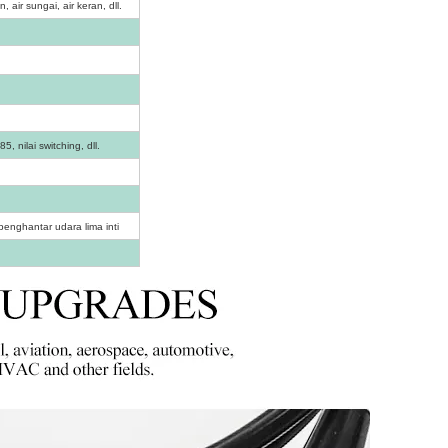
 air sungai, air keran, dll.
, nilai switching, dll.
penghantar udara lima inti