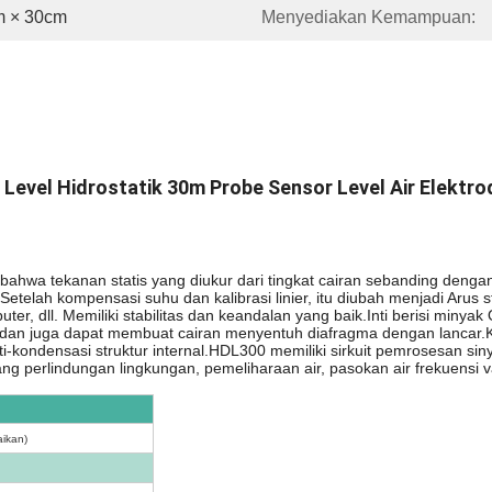
m × 30cm
Menyediakan Kemampuan:
Level Hidrostatik 30m Probe Sensor Level Air Elektr
bahwa tekanan statis yang diukur dari tingkat cairan sebanding dengan
k.Setelah kompensasi suhu dan kalibrasi linier, itu diubah menjadi Aru
er, dll. Memiliki stabilitas dan keandalan yang baik.Inti berisi minya
 dan juga dapat membuat cairan menyentuh diafragma dengan lancar.K
nti-kondensasi struktur internal.HDL300 memiliki sirkuit pemrosesan s
g perlindungan lingkungan, pemeliharaan air, pasokan air frekuensi vari
aikan
)