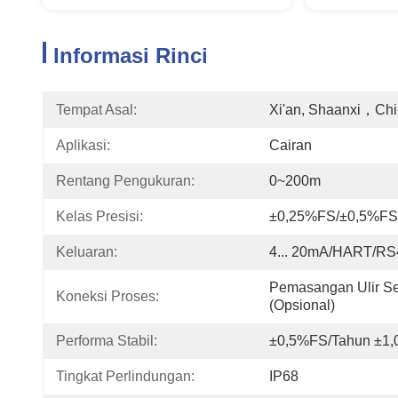
Informasi Rinci
Tempat Asal:
Xi'an, Shaanxi，Ch
Aplikasi:
Cairan
Rentang Pengukuran:
0~200m
Kelas Presisi:
±0,25%FS/±0,5%FS
Keluaran:
4... 20mA/HART/RS
Pemasangan Ulir Sek
Koneksi Proses:
(opsional)
Performa Stabil:
±0,5%FS/Tahun ±1
Tingkat Perlindungan:
IP68