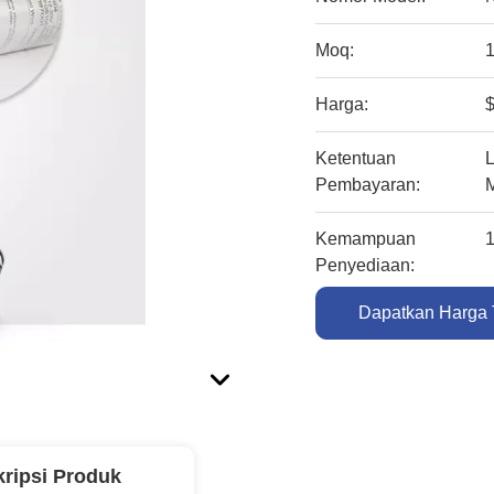
Moq:
Harga:
$
Ketentuan
L
Pembayaran:
Kemampuan
1
Penyediaan:
Dapatkan Harga 
ripsi Produk