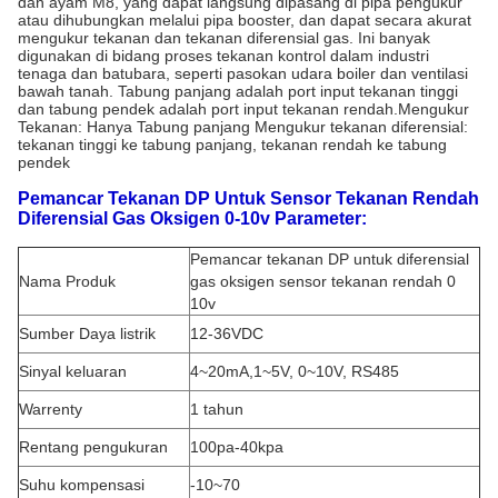
dan ayam M8, yang dapat langsung dipasang di pipa pengukur
atau dihubungkan melalui pipa booster, dan dapat secara akurat
mengukur tekanan dan tekanan diferensial gas. Ini banyak
digunakan di bidang proses tekanan kontrol dalam industri
tenaga dan batubara, seperti pasokan udara boiler dan ventilasi
bawah tanah. Tabung panjang adalah port input tekanan tinggi
dan tabung pendek adalah port input tekanan rendah.Mengukur
Tekanan: Hanya Tabung panjang Mengukur tekanan diferensial:
tekanan tinggi ke tabung panjang, tekanan rendah ke tabung
pendek
Pemancar Tekanan DP Untuk Sensor Tekanan Rendah
Diferensial Gas Oksigen 0-10v Parameter:
Pemancar tekanan DP untuk diferensial
Nama Produk
gas oksigen sensor tekanan rendah 0
10v
Sumber Daya listrik
12-36VDC
Sinyal keluaran
4~20mA,1~5V, 0~10V, RS485
Warrenty
1 tahun
Rentang pengukuran
100pa-40kpa
Suhu kompensasi
-10~70