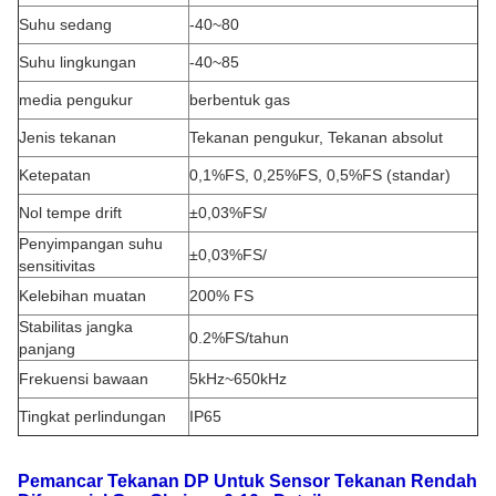
Suhu sedang
-40~80
Suhu lingkungan
-40~85
media pengukur
berbentuk gas
Jenis tekanan
Tekanan pengukur, Tekanan absolut
Ketepatan
0,1%FS, 0,25%FS, 0,5%FS (standar)
Nol tempe drift
±0,03%FS/
Penyimpangan suhu
±0,03%FS/
sensitivitas
Kelebihan muatan
200% FS
Stabilitas jangka
0.2%FS/tahun
panjang
Frekuensi bawaan
5kHz~650kHz
Tingkat perlindungan
IP65
Pemancar Tekanan DP Untuk Sensor Tekanan Rendah