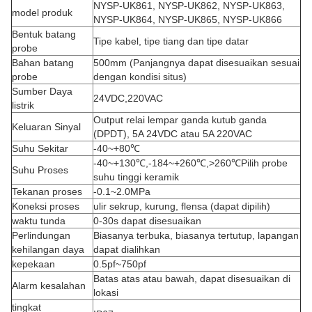
NYSP-UK861, NYSP-UK862, NYSP-UK863,
model produk
NYSP-UK864, NYSP-UK865, NYSP-UK866
Bentuk batang
Tipe kabel, tipe tiang dan tipe datar
probe
Bahan batang
500mm (Panjangnya dapat disesuaikan sesuai
probe
dengan kondisi situs)
Sumber Daya
24VDC,220VAC
listrik
Output relai lempar ganda kutub ganda
Keluaran Sinyal
(DPDT), 5A 24VDC atau 5A 220VAC
Suhu Sekitar
-40~+80℃
-40~+130℃,-184~+260℃,>260℃Pilih probe
Suhu Proses
suhu tinggi keramik
Tekanan proses
-0.1~2.0MPa
Koneksi proses
ulir sekrup, kurung, flensa (dapat dipilih)
waktu tunda
0-30s dapat disesuaikan
Perlindungan
Biasanya terbuka, biasanya tertutup, lapangan
kehilangan daya
dapat dialihkan
kepekaan
0.5pf~750pf
Batas atas atau bawah, dapat disesuaikan di
Alarm kesalahan
lokasi
tingkat