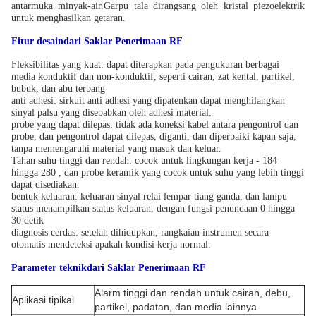
antarmuka minyak-air.
Garpu tala dirangsang oleh kristal piezoelektrik
untuk menghasilkan getaran.
Fitur desain
dari Saklar Penerimaan RF
Fleksibilitas yang kuat: dapat diterapkan pada pengukuran berbagai
media konduktif dan non-konduktif, seperti cairan, zat kental, partikel,
bubuk, dan abu terbang
anti adhesi: sirkuit anti adhesi yang dipatenkan dapat menghilangkan
sinyal palsu yang disebabkan oleh adhesi material.
probe yang dapat dilepas: tidak ada koneksi kabel antara pengontrol dan
probe, dan pengontrol dapat dilepas, diganti, dan diperbaiki kapan saja,
tanpa memengaruhi material yang masuk dan keluar.
Tahan suhu tinggi dan rendah: cocok untuk lingkungan kerja - 184
hingga 280 , dan probe keramik yang cocok untuk suhu yang lebih tinggi
dapat disediakan.
bentuk keluaran: keluaran sinyal relai lempar tiang ganda, dan lampu
status menampilkan status keluaran, dengan fungsi penundaan 0 hingga
30 detik
diagnosis cerdas: setelah dihidupkan, rangkaian instrumen secara
otomatis mendeteksi apakah kondisi kerja normal.
Parameter teknik
dari Saklar Penerimaan RF
Alarm tinggi dan rendah untuk cairan, debu,
Aplikasi tipikal
partikel, padatan, dan media lainnya