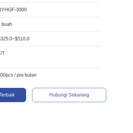
NYHGF-3000
1 buah
$325.0~$510.0
T/T
00pcs / pra bulan
Terbaik
Hubungi Sekarang