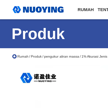
RUMAH
TEN
Produk
Rumah
Produk
pengukur aliran massa
1% Akurasi Jeni
/
/
/