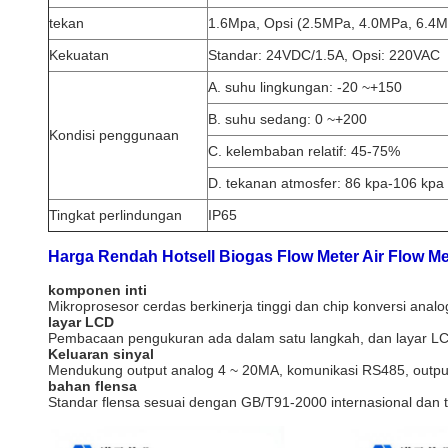
tekan
1.6Mpa, Opsi (2.5MPa, 4.0MPa, 6.4M
Kekuatan
Standar: 24VDC/1.5A, Opsi: 220VAC
A. suhu lingkungan: -20 ~+150
B. suhu sedang: 0 ~+200
Kondisi penggunaan
C. kelembaban relatif: 45-75%
D. tekanan atmosfer: 86 kpa-106 kpa
Tingkat perlindungan
IP65
Harga Rendah Hotsell Biogas Flow Meter Air Flow Me
komponen inti
Mikroprosesor cerdas berkinerja tinggi dan chip konversi anal
layar LCD
Pembacaan pengukuran ada dalam satu langkah, dan layar LCD
Keluaran sinyal
Mendukung output analog 4 ~ 20MA, komunikasi RS485, outpu
bahan flensa
Standar flensa sesuai dengan GB/T91-2000 internasional dan te