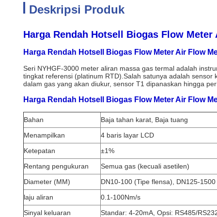
Deskripsi Produk
Harga Rendah Hotsell Biogas Flow Meter
Harga Rendah Hotsell Biogas Flow Meter Air Flow Me
Seri NYHGF-3000 meter aliran massa gas termal adalah instru
tingkat referensi (platinum RTD).Salah satunya adalah sens
dalam gas yang akan diukur, sensor T1 dipanaskan hingga per
Harga Rendah Hotsell Biogas Flow Meter Air Flow M
Bahan
Baja tahan karat, Baja tuang
Menampilkan
4 baris layar LCD
Ketepatan
±1%
Rentang pengukuran
Semua gas (kecuali asetilen)
Diameter (MM)
DN10-100 (Tipe flensa), DN125-1500 (
laju aliran
0.1-100Nm/s
Sinyal keluaran
Standar: 4-20mA, Opsi: RS485/RS23