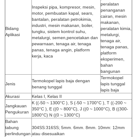
peralatan
Inspeksi pipa, kompresor, mesin,
penanganan
motor, pembuatan kapal, sears,
cairan, mesin
bantalan, peralatan petrokimia,
makanan,
industri, mesin makanan, boiler,
Bidang
peralatan kimia,
tungku, sistem kontrol suhu,
Aplikasi
metalurgi,
metalurgi, semen,pencetakan dan
tenaga air,
pewarnaan, tenaga air, tenaga
tenaga panas,
panas, tenaga angin, platform
platform
kerja, kaca
eksperimen,
bahan
bangunan
Termokopel
Termokopel lapis baja dengan
Jenis
lapis tunggal
benang tunggal
lapis baja
Akurasi
Kelas I, Kelas II
K ((-50 ~ 1300°C ), S (-50 ~ 1700°C ), T ((-200 ~
Jangkauan
350°C ), E ((0 ~ 800°C), J ((0 ~ 1000°C), B ((300-
Pengukuran
1800°C) N ((0 ~ 1300°C)
Bahan
tabung
304SS:316SS; 5mm. 6mm. 8mm. 10mm: 12mm
perlindungan
atau disesuaikan