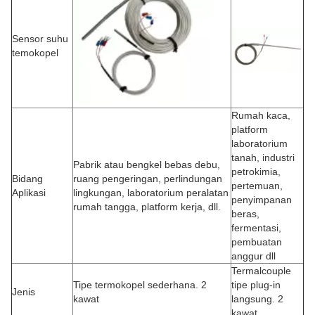
Sensor suhu
temokopel
Rumah kaca,
platform
laboratorium
tanah, industri
Pabrik atau bengkel bebas debu,
petrokimia,
Bidang
ruang pengeringan, perlindungan
pertemuan,
Aplikasi
lingkungan, laboratorium peralatan
penyimpanan
rumah tangga, platform kerja, dll.
beras,
fermentasi,
pembuatan
anggur dll
Termalcouple
Tipe termokopel sederhana. 2
tipe plug-in
Jenis
kawat
langsung. 2
kawat