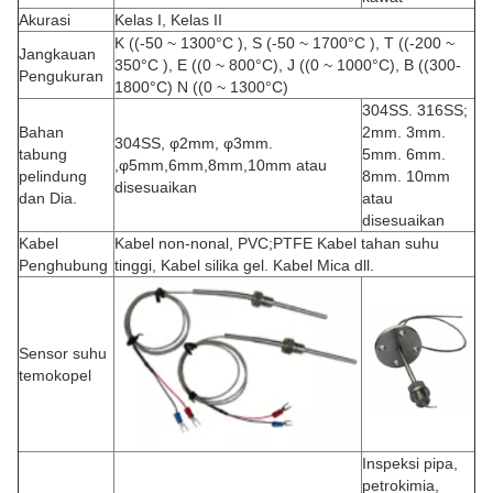
Akurasi
Kelas I, Kelas II
K ((-50 ~ 1300°C ), S (-50 ~ 1700°C ), T ((-200 ~
Jangkauan
350°C ), E ((0 ~ 800°C), J ((0 ~ 1000°C), B ((300-
Pengukuran
1800°C) N ((0 ~ 1300°C)
304SS. 316SS;
Bahan
2mm. 3mm.
304SS, φ2mm, φ3mm.
tabung
5mm. 6mm.
,φ5mm,6mm,8mm,10mm atau
pelindung
8mm. 10mm
disesuaikan
dan Dia.
atau
disesuaikan
Kabel
Kabel non-nonal, PVC;PTFE Kabel tahan suhu
Penghubung
tinggi, Kabel silika gel. Kabel Mica dll.
Sensor suhu
temokopel
Inspeksi pipa,
petrokimia,