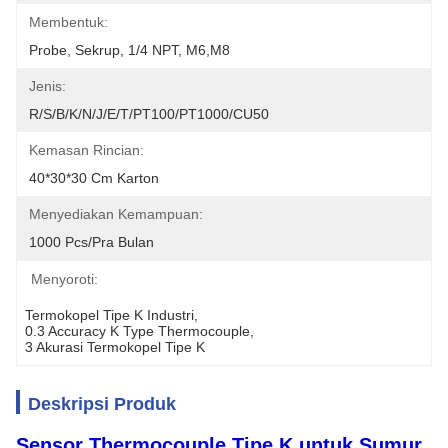
Membentuk:
Probe, Sekrup, 1/4 NPT, M6,M8
Jenis:
R/S/B/K/N/J/E/T/PT100/PT1000/CU50
Kemasan Rincian:
40*30*30 Cm Karton
Menyediakan Kemampuan:
1000 Pcs/pra Bulan
Menyoroti:
Termokopel Tipe K Industri
, 
0.3 Accuracy K Type Thermocouple
, 
3 Akurasi Termokopel Tipe K
Deskripsi Produk
Sensor Thermocouple Tipe K untuk Sumur